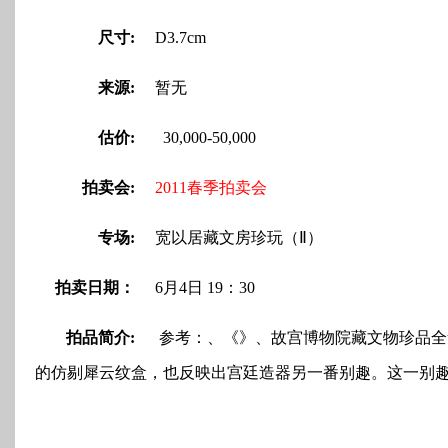
尺寸:
D3.7cm
来源:
暂无
估价:
30,000-50,000
拍卖会:
2011春季拍卖会
专场:
宽以居藏文房珍玩（Ⅱ）
拍卖日期：
6月4日 19：30
拍品简介:
参考：、《》、故宫博物院藏文物珍品全
的仿剔犀云纹盒，也反映出宫廷造器另一番别趣。这一别